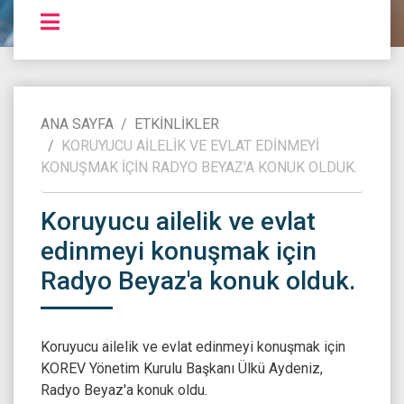
ANA SAYFA
ETKINLIKLER
KORUYUCU AILELIK VE EVLAT EDINMEYI
KONUŞMAK IÇIN RADYO BEYAZ'A KONUK OLDUK.
Koruyucu ailelik ve evlat
edinmeyi konuşmak için
Radyo Beyaz'a konuk olduk.
Koruyucu ailelik ve evlat edinmeyi konuşmak için
KOREV Yönetim Kurulu Başkanı Ülkü Aydeniz,
Radyo Beyaz'a konuk oldu.