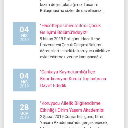
bizim de yer alacağımız Tasarım
Buluşması’na sizler de davetlisiniz…
"Hacettepe Üniversitesi Çocuk
04
Gelişimi Bölümü'ndeyiz!
NIS
9 Nisan 2019 Salı günü Hacettepe
2019
Üniversitesi Çocuk Gelişimi Bölümü
öğrencileri ile birlikte koruyucu ailelik ve
evlat edinme üzerine konuşacağız.
"Çankaya Kaymakamlığı İlçe
04
Koordinasyon Kurulu Toplantısına
NIS
Davet Edildik.
2019
"Koruyucu Ailelik Bilgilendirme
28
Etkinliği-Dirim Yaşam Akademisi
OCA
2 Şubat 2019 Cumartesi günü, Dirim
2019
Yaşam Akademisi'nde gerçekleşecek,