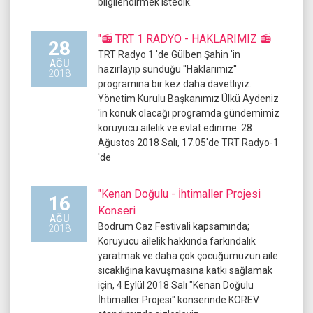
bilgilendirmek istedik.
"📻 TRT 1 RADYO - HAKLARIMIZ 📻
28
TRT Radyo 1 'de Gülben Şahin 'in
AĞU
hazırlayıp sunduğu ''Haklarımız''
2018
programına bir kez daha davetliyiz.
Yönetim Kurulu Başkanımız Ülkü Aydeniz
'in konuk olacağı programda gündemimiz
koruyucu ailelik ve evlat edinme. 28
Ağustos 2018 Salı, 17.05'de TRT Radyo-1
'de
"Kenan Doğulu - İhtimaller Projesi
16
Konseri
AĞU
Bodrum Caz Festivali kapsamında;
2018
Koruyucu ailelik hakkında farkındalık
yaratmak ve daha çok çocuğumuzun aile
sıcaklığına kavuşmasına katkı sağlamak
için, 4 Eylül 2018 Salı "Kenan Doğulu
İhtimaller Projesi" konserinde KOREV