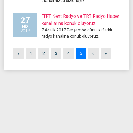
standımızda sizlerleyiz.
"TRT Kent Radyo ve TRT Radyo Haber
27
kanallarına konuk oluyoruz.
NIS
7 Aralık 2017 Perşembe günü iki farklı
2018
radyo kanalına konuk oluyoruz.
«
1
2
3
4
5
6
»