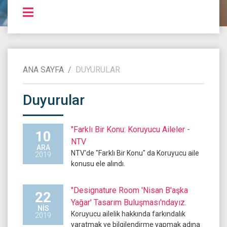
ANA SAYFA
DUYURULAR
Duyurular
"Farklı Bir Konu: Koruyucu Aileler -
10
NTV
ARA
NTV'de "Farklı Bir Konu" da Koruyucu aile
2019
konusu ele alındı.
"Designature Room 'Nisan B'aşka
22
Yağar' Tasarım Buluşması'ndayız.
NIS
Koruyucu ailelik hakkında farkındalık
2019
yaratmak ve bilgilendirme yapmak adına