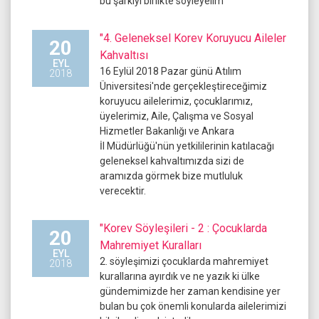
bu şarkıyı birlikte söyleyelim
"4. Geleneksel Korev Koruyucu Aileler
20
Kahvaltısı
EYL
16 Eylül 2018 Pazar günü Atılım
2018
Üniversitesi'nde gerçekleştireceğimiz
koruyucu ailelerimiz, çocuklarımız,
üyelerimiz, Aile, Çalışma ve Sosyal
Hizmetler Bakanlığı ve Ankara
İl Müdürlüğü'nün yetkililerinin katılacağı
geleneksel kahvaltımızda sizi de
aramızda görmek bize mutluluk
verecektir.
"Korev Söyleşileri - 2 : Çocuklarda
20
Mahremiyet Kuralları
EYL
2. söyleşimizi çocuklarda mahremiyet
2018
kurallarına ayırdık ve ne yazık ki ülke
gündemimizde her zaman kendisine yer
bulan bu çok önemli konularda ailelerimizi