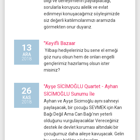
bilgi ve deneyimlerin paylaşılacağı,
sorularla koruyucu ailelik ve evlat
edinmeyi konuşacağımız söyleşimizde
siz değerli katılımcılarımızı aramızda
görmekten onur duyarız.
"Keyifli Bazaar
13
Yılbaşı hediyeleriniz bu sene el emeği
ARA
göz nuru olsun hem de onları engelli
2018
gençlerimiz hazırlamış olsun ister
misiniz?
"Ayşe SİCİMOĞLU Quartet - Ayhan
26
SİCİMOĞLU Sunumu İle
KAS
Ayhan ve Ayşe Sicimoğlu aynı sahneyi
2018
paylaşacak, bir çocuğu SEVMEK için Kan
Bağı Değil Ama Can Bağı'nın yeterli
olduğunu vurgulayacaklar Vereceğiniz
destek ile devlet koruması altındaki bir
çocuğumuz daha aileye kavuşacak. Gelin